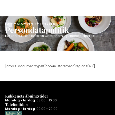
​LÆS OM VORES POLITIKKER
Persondatapolitik
Her kan du læse Bækkels Gastronomis persondatapolitik.
[cmplz-document type="cookie-statement" region="eu"]
Køkkenets Åbningstider
Mandag - lørdag
: 08:00 - 16:00
Telefontider:
Mandag - lørdag
: 09:00 - 20:00