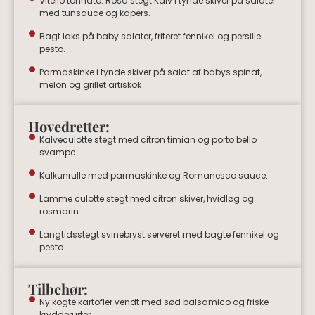
Vitello tonnato. Rosa stegt Kalv i tynde skiver på salater
med tunsauce og kapers.
Bagt laks på baby salater, friteret fennikel og persille
pesto.
Parmaskinke i tynde skiver på salat af babys spinat,
melon og grillet artiskok
Hovedretter:
Kalveculotte stegt med citron timian og porto bello
svampe.
Kalkunrulle med parmaskinke og Romanesco sauce.
Lamme culotte stegt med citron skiver, hvidløg og
rosmarin.
Langtidsstegt svinebryst serveret med bagte fennikel og
pesto.
Tilbehør:
Ny kogte kartofler vendt med sød balsamico og friske
krydderurter.