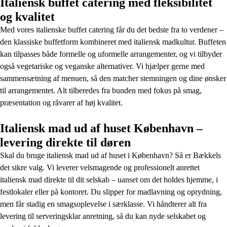
Italiensk buffet catering med fleksibilitet
og kvalitet
Med vores italienske buffet catering får du det bedste fra to verdener –
den klassiske buffetform kombineret med italiensk madkultur. Buffeten
kan tilpasses både formelle og uformelle arrangementer, og vi tilbyder
også vegetariske og veganske alternativer. Vi hjælper gerne med
sammensætning af menuen, så den matcher stemningen og dine ønsker
til arrangementet. Alt tilberedes fra bunden med fokus på smag,
præsentation og råvarer af høj kvalitet.
Italiensk mad ud af huset København –
levering direkte til døren
Skal du bruge italiensk mad ud af huset i København? Så er Bækkels
det sikre valg. Vi leverer velsmagende og professionelt anrettet
italiensk mad direkte til dit selskab – uanset om det holdes hjemme, i
festlokaler eller på kontoret. Du slipper for madlavning og oprydning,
men får stadig en smagsoplevelse i særklasse. Vi håndterer alt fra
levering til serveringsklar anretning, så du kan nyde selskabet og