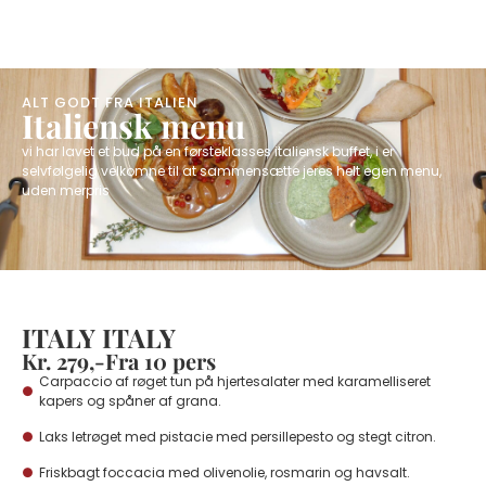
ALT GODT FRA ITALIEN
Italiensk menu
vi har lavet et bud på en førsteklasses italiensk buffet, i er
selvfølgelig velkomne til at sammensætte jeres helt egen menu,
uden merpris
ITALY ITALY
Kr. 279,-Fra 10 pers
Carpaccio af røget tun på hjertesalater med karamelliseret
kapers og spåner af grana.
Laks letrøget med pistacie med persillepesto og stegt citron.
Friskbagt foccacia med olivenolie, rosmarin og havsalt.