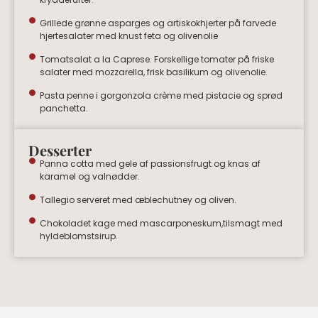
Grillede grønne asparges og artiskokhjerter på farvede
hjertesalater med knust feta og olivenolie
Tomatsalat a la Caprese. Forskellige tomater på friske
salater med mozzarella, frisk basilikum og olivenolie.
Pasta penne i gorgonzola crème med pistacie og sprød
panchetta.
Desserter
Panna cotta med gele af passionsfrugt og knas af
karamel og valnødder.
Tallegio serveret med æblechutney og oliven.
Chokoladet kage med mascarponeskum,tilsmagt med
hyldeblomstsirup.