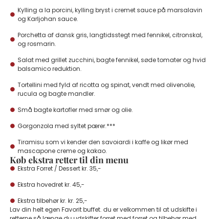
Kylling a la porcini, kylling bryst i cremet sauce på marsalavin
og Karljohan sauce.
Porchetta af dansk gris, langtidsstegt med fennikel, citronskal,
og rosmarin.
Salat med grillet zucchini, bagte fennikel, søde tomater og hvid
balsamico reduktion.
Tortellini med fyld af ricotta og spinat, vendt med olivenolie,
rucula og bagte mandler.
Små bagte kartofler med smør og olie.
Gorgonzola med syltet pærer.***
Tiramisu som vi kender den savoiardi i kaffe og likør med
mascapone creme og kakao.
Køb ekstra retter til din menu
Ekstra Forret / Dessert kr. 35,-
Ekstra hovedret kr. 45,-
Ekstra tilbehør kr. kr. 25,-
Lav din helt egen Favorit buffet. du er velkommen til at udskifte i
retterne så længe du udskifter forret med forret og tilbehør med