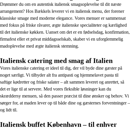
Drømmer du om en autentisk italiensk smagsoplevelse til dit næste
arrangement? Hos Bækkels leverer vi en italiensk menu, der forener
klassiske smage med moderne elegance. Vores menuer er sammensat
med fokus på friske råvarer, ægte italienske specialiteter og kærlighed
til det italienske køkken. Uanset om det er en fødselsdag, konfirmation,
firmafest eller et privat middagsselskab, skaber vi en uforglemmelig
madoplevelse med ægte italiensk stemning.
Italiensk catering med smag af Italien
Vores italienske catering er ideel til dig, der vil byde dine gæster på
noget særligt. Vi tilbyder alt fra antipasti og hjemmelavet pasta til
saftige kødretter og friske salater – alt sammen leveret og anrettet, så
det er lige til at servere. Med vores fleksible løsninger kan du
skræddersy menuen, så den passer præcist til dine ønsker og behov. Vi
sørger for, at maden lever op til både dine og gæsternes forventninger –
og lidt til.
Italiensk buffet København – til enhver