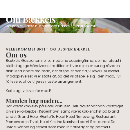
LÆR OS AT KENDE
Om Bækkels
Her kan du læse historien om Bækkels Gastronomi.
VELBEKOMME! BRITT OG JESPER BÆKKEL
Om os
​Bækkels Gastronomi er et moderne cateringfirma, der har afsæt i
stolte faglige håndværkstraditioner, hvor dejen er sur og råvaren
frisk. Med andre ord mad, der afspejler den tid, vi lever i. Vi leverer
madoplevelser, vi er stolte af, og det vil afspejle sig i den mad, I vil
få leveret af os til jeres næste arrangement.
Kort sagt vi lever for mad!
Manden bag maden...
Har været kokkelev på Hotel Vinhuset. Derudover har han varetaget
diverse kokkejobs i København samt været køkkenchef på bland
andet Grand Hotel, Gentofte Hotel, Hotel Nørrevang, Restaurant
Promenaden Tivoli, Hotel Kirstine Næstved samt Restaurant De
Hvide Svaner og senest som med initiativtager og partner i