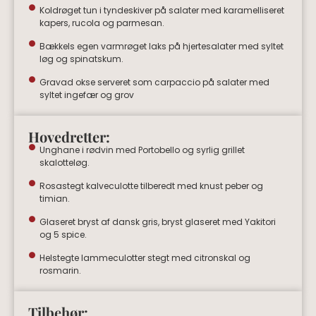
Koldrøget tun i tyndeskiver på salater med karamelliseret
kapers, rucola og parmesan.
Bækkels egen varmrøget laks på hjertesalater med syltet
løg og spinatskum.
Gravad okse serveret som carpaccio på salater med
syltet ingefær og grov
Hovedretter:
Unghane i rødvin med Portobello og syrlig grillet
skalotteløg.
Rosastegt kalveculotte tilberedt med knust peber og
timian.
Glaseret bryst af dansk gris, bryst glaseret med Yakitori
og 5 spice.
Helstegte lammeculotter stegt med citronskal og
rosmarin.
Tilbehør: