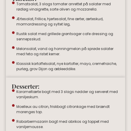
Tomatsalat, 3 slags tomater anrettet på salater med
rødløg vinaigrette, sorte oliven og mozzarella.
Ærtesalat, Frillice, hjertesalat, fine ærter, ærteskud,
mormordressing og syltet løg,
Rustik salat med grillede grøntsager cafe dressing og
sennepsskud.
Melonsalat, vand og honningmelon på sprøde salater
med feta og ristet kerner.
Klassisk kartoffelsalat, nye kartofler, mayo, cremefraiche,
purløg, grov Dijon og æbleeddike.
Desserter:
Karameltærte bagt med 3 slags nødder og serveret med
vaniljeskum.
Moelleux au citron, friskbagt citronkage med brændt
marenges top.
Rabarbermazarin bagt med abrikos og toppet med
vaniljemousse.