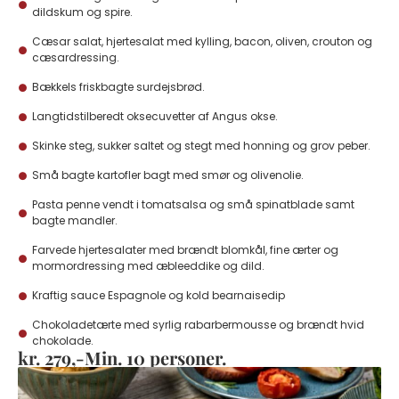
dildskum og spire.
Cæsar salat, hjertesalat med kylling, bacon, oliven, crouton og
cæsardressing.
Bækkels friskbagte surdejsbrød.
Langtidstilberedt oksecuvetter af Angus okse.
Skinke steg, sukker saltet og stegt med honning og grov peber.
Små bagte kartofler bagt med smør og olivenolie.
Pasta penne vendt i tomatsalsa og små spinatblade samt
bagte mandler.
Farvede hjertesalater med brændt blomkål, fine ærter og
mormordressing med æbleeddike og dild.
Kraftig sauce Espagnole og kold bearnaisedip
Chokoladetærte med syrlig rabarbermousse og brændt hvid
chokolade.
kr. 279,-Min. 10 personer.