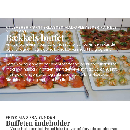
VI LEVERER FØRSTEKLASSES MADOPLEVELSER PÅ HELE
SJÆLLAND
Bækkels buffet
Vi laver og leverer mad ud af huset til privat og erhvervskunder –
og vi vil også meget gerne levere lækker mad til dig og dine
gæster.
Vores kok og ansatte har alle stor erfaring og kunnen inden for
madlavning, og vi har gennem tiden leveret mad ud af huset til
mange arrangementer og sultne kunder fra bl.a. Næstved,
Ringsted, Køge og resten af Sjælland.​
FRISK MAD FRA BUNDEN
Buffeten indeholder
Vores helt egen koldrøget laks i skiver på farvede salater med