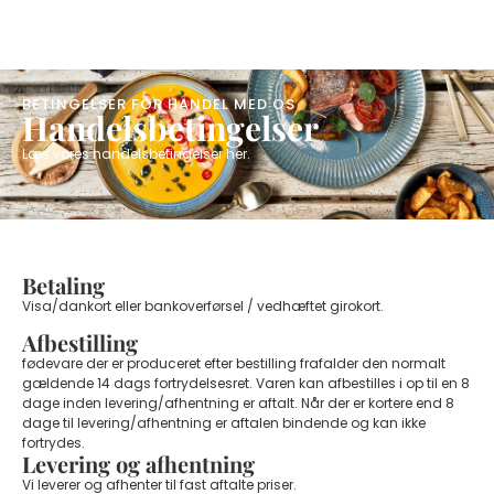
​BETINGELSER FOR HANDEL MED OS
Handelsbetingelser
Læs vores handelsbetingelser her.
Betaling
Visa/dankort eller bankoverførsel / vedhæftet girokort.
Afbestilling
fødevare der er produceret efter bestilling frafalder den normalt
gældende 14 dags fortrydelsesret. Varen kan afbestilles i op til en 8
dage inden levering/afhentning er aftalt. Når der er kortere end 8
dage til levering/afhentning er aftalen bindende og kan ikke
fortrydes.
Levering og afhentning
Vi leverer og afhenter til fast aftalte priser.