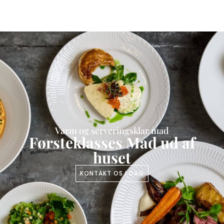
Varm og serveringsklar mad​
Førsteklasses Mad ud af
huset
KONTAKT OS I DAG