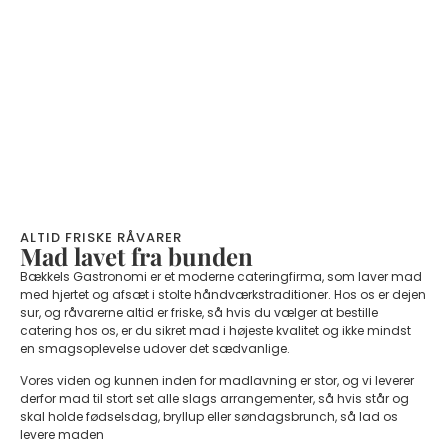
ALTID FRISKE RÅVARER
Mad lavet fra bunden
Bækkels Gastronomi er et moderne cateringfirma, som laver mad
med hjertet og afsæt i stolte håndværkstraditioner. Hos os er dejen
sur, og råvarerne altid er friske, så hvis du vælger at bestille
catering hos os, er du sikret mad i højeste kvalitet og ikke mindst
en smagsoplevelse udover det sædvanlige.
Vores viden og kunnen inden for madlavning er stor, og vi leverer
derfor mad til stort set alle slags arrangementer, så hvis står og
skal holde fødselsdag, bryllup eller søndagsbrunch, så lad os
levere maden