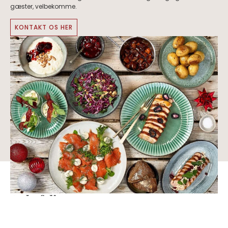
gæster, velbekomme.
KONTAKT OS HER
LÆS HVAD VORES KUNDER SIGER OM OS
Anbefalinger
Jeg havde bestilt italiensk buffet til min fødselsdag i